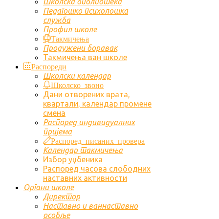
Школска библиотека
Педагошко психолошка
служба
Профил школе
Такмичења
Продужени боравак
Такмичења ван школе
Распореди
Школски календар
Школско звоно
Дани отворених врата,
квартали, календар промене
смена
Распоред индивидуалних
пријема
Распоред писаних провера
Календар такмичења
Избор уџбеника
Распоред часова слободних
наставних активности
Органи школе
Директор
Наставно и ваннаставно
особље