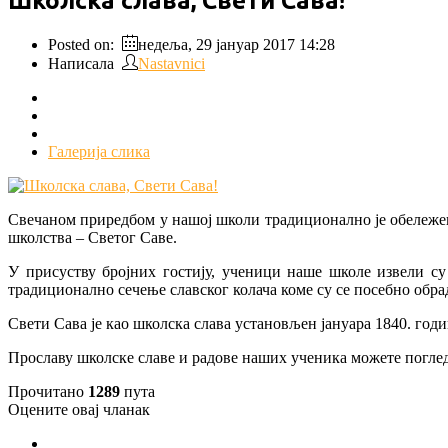
Школска слава, Свети Сава!
Posted on:
недеља, 29 јануар 2017 14:28
Написала
Nastavnici
Галерија слика
Свечаном приредбом у нашој школи традиционално је обележен
школства – Светог Савe.
У присуству бројних гостију, ученици наше школе извели су
традиционално сечење славског колача коме су се посебно обра
Свети Сава је као школска слава установљен јануара 1840. годин
Прославу школске славе и радове наших ученика можете поглед
Прочитано
1289
пута
Оцените овај чланак