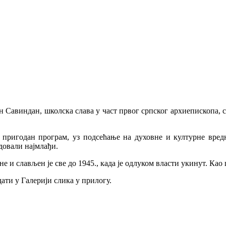
 Савиндан, школска слава у част првог српског архиепископа, с
 пригодан програм, уз подсећање на духовне и културне вредно
довали најмлађи.
е и слављен је све до 1945., када је одлуком власти укинут. Као 
ати у Галерији слика у прилогу.