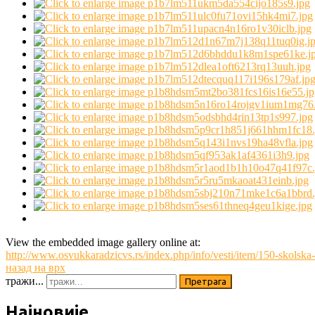
View the embedded image gallery online at:
http://www.osvukkaradzicvs.rs/index.php/info/vesti/item/150-skolska
назад на врх
тражи...
Претрага
Најновије