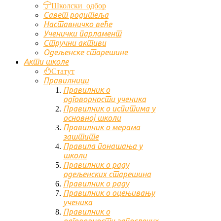
Школски одбор
Савет родитеља
Наставничко веће
Ученички парламент
Стручни активи
Одељенске старешине
Акти школе
Статут
Правилници
Правилник о
одговорности ученика
Правилник о испитима у
основној школи
Правилник о мерама
заштите
Правила понашања у
школи
Правилник о раду
одељенских старешина
Правилник о раду
Правилник о оцењивању
ученика
Правилник о