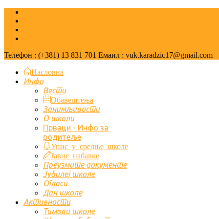
Контакт
Летопис
Галерија слика
Видео галерија
Телефон : (+381) 13 831 701 Емаил : vuk.karadzic17@gmail.com
Насловна
Инфо
Вести
Обавештења
Занимљивости
О школи
Првaци - Инфо за
родитеље
Упис у средње школе
Јавне набавке
Преузмите документе
Јубилеј школе
Огласи
Дан школе
Активности
Тимови школе