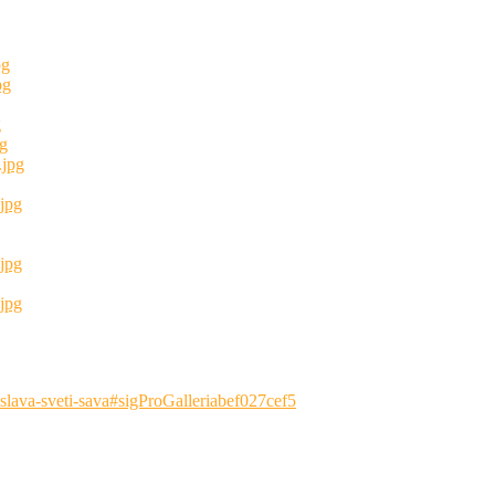
-slava-sveti-sava#sigProGalleriabef027cef5