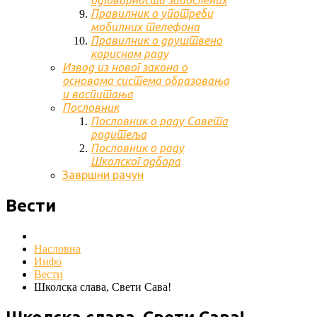
одговорности запослених
Правилник о употреби
мобилних телефона
Правилник о друштвено
корисном раду
Извод из новог закона о
основама система образовања
и васпитања
Пословник
Пословник о раду Савета
родитеља
Пословник о раду
Школског одбора
Завршни рачун
Вести
Насловна
Инфо
Вести
Школска слава, Свети Сава!