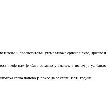
ветитеља и просветитеља, утемељивача српске цркве, државе и
сти које нам је Сава оставио у аманет, а потом је уследило
школска слава поново је почео да се слави 1990. године.