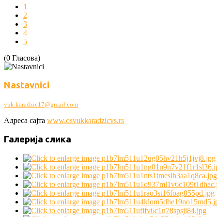
1
2
3
4
5
(0 Гласова)
Nastavnici
vuk.karadzic17@gmail.com
Адреса сајта
www.osvukkaradzicvs.rs
Галерија слика