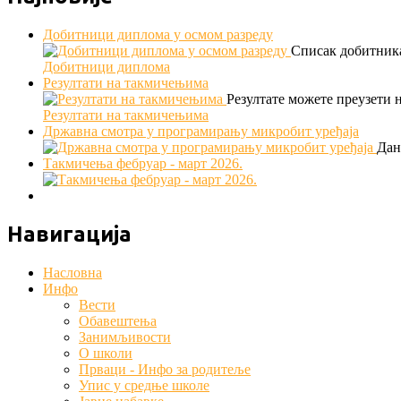
Добитници диплома у осмом разреду
Списак добитника
Добитници диплома
Резултати на такмичењима
Резултате можете преузети 
Резултати на такмичењима
Државна смотра у програмирању микробит уређаја
Дан
Такмичења фебруар - март 2026.
Навигација
Насловна
Инфо
Вести
Обавештења
Занимљивости
О школи
Првaци - Инфо за родитеље
Упис у средње школе