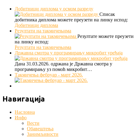
Добитници диплома у осмом разреду
Списак
добитника диплома можете преузети на линку испод:
Добитници диплома
Резултати на такмичењима
Резултате можете преузети
на линку испод:
Резултати на такмичењима
Државна смотра у програмирању микробит уређаја
Дана 31.03.2026. одржана је Државна смотра у
програмирању уз помоћ микробит…
Такмичења фебруар - март 2026.
Навигација
Насловна
Инфо
Вести
Обавештења
Занимљивости