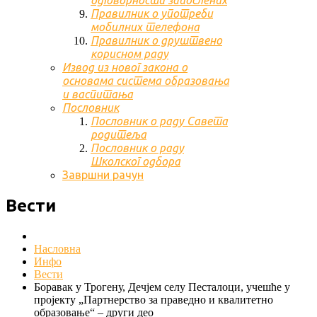
одговорности запослених
Правилник о употреби
мобилних телефона
Правилник о друштвено
корисном раду
Извод из новог закона о
основама система образовања
и васпитања
Пословник
Пословник о раду Савета
родитеља
Пословник о раду
Школског одбора
Завршни рачун
Вести
Насловна
Инфо
Вести
Боравак у Трогену, Дечјем селу Песталоци, учешће у
пројекту „Партнерство за праведно и квалитетно
образовање“ – други део