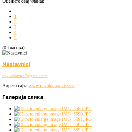
Оцените овај чланак
1
2
3
4
5
(0 Гласова)
Nastavnici
vuk.karadzic17@gmail.com
Адреса сајта
www.osvukkaradzicvs.rs
Галерија слика