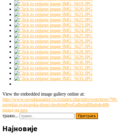
View the embedded image gallery online at:
http://www.osvukkaradzicvs.rs/index.php/info/vesti/item/799-
projekat-svajcarska-drugi-deo#sigProGalleria8fbabde48b
назад на врх
тражи...
Претрага
Најновије