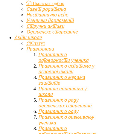
Школски одбор
Савет родитеља
Наставничко веће
Ученички парламент
Стручни активи
Одељенске старешине
Акти школе
Статут
Правилници
Правилник о
одговорности ученика
Правилник о испитима у
основној школи
Правилник о мерама
заштите
Правила понашања у
школи
Правилник о раду
одељенских старешина
Правилник о раду
Правилник о оцењивању
ученика
Правилник о