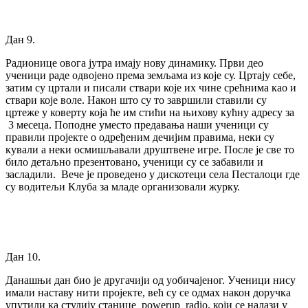
Дан 9.
Радионице овога јутра имају нову динамику. Први део
ученици раде одвојено према земљама из које су. Цртају себе,
затим су цртали и писали ствари које их чине срећнима као и
ствари које воле. Након што су то завршили ставили су
цртеже у коверту која ће им стићи на њихову кућну адресу за
3 месеца. Поподне уместо предавања наши ученици су
правили пројекте о одређеним дечијим правима, неки су
кували а неки осмишљавали друштвене игре. После је све то
било детаљно презентовано, ученици су се забавили и
засладили. Вече је проведено у дискотеци села Песталоци где
су водитељи Клуба за младе организовали журку.
Дан 10.
Данашњи дан био је другачији од уобичајеног. Ученици нису
имали наставу нити пројекте, већ су се одмах након доручка
упутили ка студиjу станице powerup_radio, који се налази у