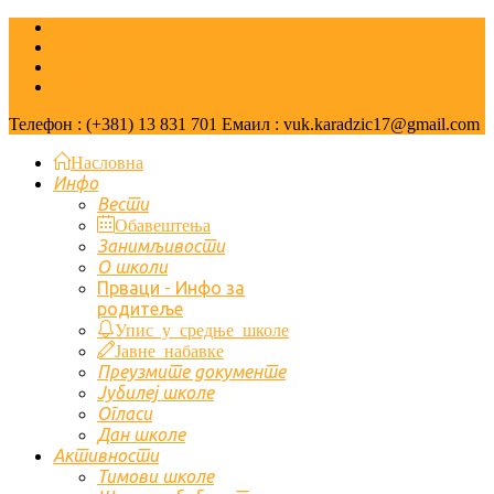
Контакт
Летопис
Галерија слика
Видео галерија
Телефон : (+381) 13 831 701 Емаил : vuk.karadzic17@gmail.com
Насловна
Инфо
Вести
Обавештења
Занимљивости
О школи
Првaци - Инфо за
родитеље
Упис у средње школе
Јавне набавке
Преузмите документе
Јубилеј школе
Огласи
Дан школе
Активности
Тимови школе