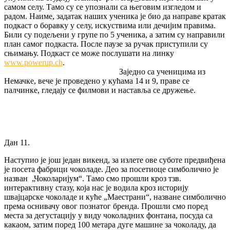
самом селу. Тамо су се упознали са његовим изгледом и
радом. Наиме, задатак наших ученика је био да направе кратак
подкаст о боравку у селу, искуствима или дечијим правима.
Били су подељени у групе по 5 ученика, а затим су направили
план самог подкаста. После паузе за ручак приступили су
сњимању. Подкаст се може послушати на линку
www.powerup.ch
.
Заједно са ученицима из
Немачке, вече је проведено у кућама 14 и 9, праве се
палчинке, гледају се филмови и наставља се дружење.
Дан 11.
Наступио је још један викенд, за излете ове суботе предвиђена
је посета фабрици чоколаде. Део за посетиоце симболично је
назван „Чоколаријум“. Тамо смо прошли кроз тзв.
интерактивну стазу, која нас је водила кроз историју
швајцарске чоколаде и куће „Маестрани“, назване симболично
према оснивачу овог познатог бренда. Прошли смо поред
места за дегустацију у виду чоколадних фонтана, посуда са
какаом, затим поред 100 метара дуге машине за чоколаду, да