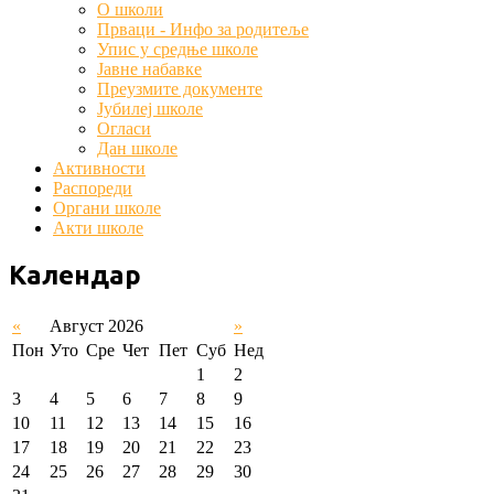
О школи
Првaци - Инфо за родитеље
Упис у средње школе
Јавне набавке
Преузмите документе
Јубилеј школе
Огласи
Дан школе
Активности
Распореди
Органи школе
Акти школе
Календар
«
Август 2026
»
Пон
Уто
Сре
Чет
Пет
Суб
Нед
1
2
3
4
5
6
7
8
9
10
11
12
13
14
15
16
17
18
19
20
21
22
23
24
25
26
27
28
29
30