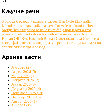
31
Кључне речи
5 разред
6 разред
7 разред
8 разред
Dan škole
Ekskurzija
kalendar upisa
matematika
nastavničko veće
odabrani udžbenici
osoblje škole
raspored nastave
takmičenja
upis u prvi razred
učenički parlament
šah
školski odbor
Јавне набавке
Јубилеј
Вршац
ОШ Вук Караџић Вршац
Савет родитеља
биологија
географија
енглески
инф и рачунарство
историја
математика
српски
упис у први разред
Архива вести
Јун 2026 (2)
Април 2026 (5)
Март 2026 (3)
Фебруар 2026 (2)
Јануар 2026 (6)
Децембар 2025 (4)
Новембар 2025 (18)
Октобар 2025 (16)
Август 2025 (1)
Јун 2025 (1)