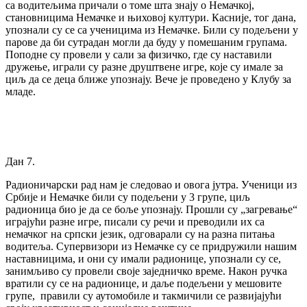
са водитељима причали о томе шта знају о Немачкој,
становницима Немачке и њиховој култури. Касније, тог дана,
упознали су се са ученицима из Немачке. Били су подељени у
парове да би сутрадан могли да буду у помешаним групама.
Поподне су провели у сали за физичко, где су наставили
дружење, играли су разне друштвене игре, које су имале за
циљ да се деца ближе упознају. Вече је проведено у Клубу за
младе.
Дан 7.
Радионичарски рад нам је следовао и овога јутра. Ученици из
Србије и Немачке били су подељени у 3 групе, циљ
радионица био је да се боље упознају. Прошли су „загревање“
играјући разне игре, писали су речи и преводили их са
немачког на српски језик, одговарали су на разна питања
водитеља. Супервизори из Немачке су се придружили нашим
наставницима, и они су имали радионице, упознали су се,
занимљиво су провели своје заједничко време. Након ручка
вратили су се на радионице, и даље подељени у мешовите
групе, правили су аутомобиле и такмичили се развијајући