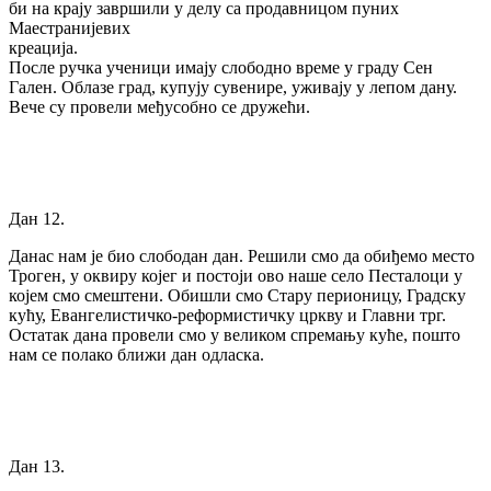
би на крају завршили у делу са продавницом пуних
Маестранијевих
креација.
После ручка ученици имају слободно време у граду Сен
Гален. Облазе град, купују сувенире, уживају у лепом дану.
Вече су провели међусобно се дружећи.
Дан 12.
Данас нам је био слободан дан. Решили смо да обиђемо место
Троген, у оквиру којег и постоји ово наше село Песталоци у
којем смо смештени. Обишли смо Стару перионицу, Градску
кућу, Евангелистичко-реформистичку цркву и Главни трг.
Остатак дана провели смо у великом спремању куће, пошто
нам се полако ближи дан одласка.
Дан 13.