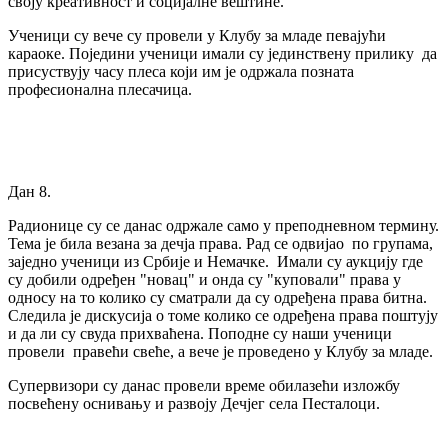
своју креативност и социјалне вештине.
Ученици су вече су провели у Клубу за младе певајући
караоке. Поједини ученици имали су јединствену прилику да
присуствују часу плеса који им је одржала позната
професионална плесачица.
Дан 8.
Радионице су се данас одржале само у преподневном термину.
Тема је била везана за дечја права. Рад се одвијао по групама,
заједно ученици из Србије и Немачке. Имали су аукцију где
су добили одређен "новац" и онда су "куповали" права у
односу на то колико су сматрали да су одређена права битна.
Следила је дискусија о томе колико се одређена права поштују
и да ли су свуда прихваћена. Поподне су наши ученици
провели правећи свеће, а вече је проведено у Клубу за младе.
Супервизори су данас провели време обилазећи изложбу
посвећену оснивању и развоју Дечјег села Песталоци.