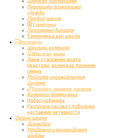
Школска библиотека
Педагошко психолошка
служба
Профил школе
Такмичења
Продужени боравак
Такмичења ван школе
Распореди
Школски календар
Школско звоно
Дани отворених врата,
квартали, календар промене
смена
Распоред индивидуалних
пријема
Распоред писаних провера
Календар такмичења
Избор уџбеника
Распоред часова слободних
наставних активности
Органи школе
Директор
Наставно и ваннаставно
особље