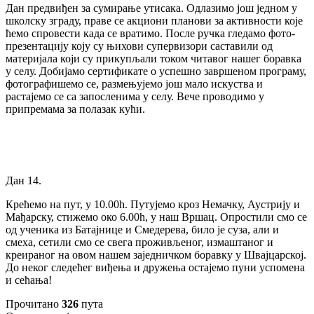
Дан предвиђен за сумирање утисака. Одлазимо још једном у
школску зграду, праве се акциони планови за активности које
ћемо спровести када се вратимо. После ручка гледамо фото-
презентацију коју су њихови супервизори саставили од
материјала који су прикупљали током читавог нашег боравка
у селу. Добијамо сертификате о успешно завршеном програму,
фотографишемо се, размењујемо још мало искуства и
растајемо се са запосленима у селу. Вече проводимо у
припремама за полазак кући.
Дан 14.
Крећемо на пут, у 10.00h. Путујемо кроз Немачку, Аустрију и
Мађарску, стижемо око 6.00h, у наш Вршац. Опростили смо се
од ученика из Батајнице и Смедерева, било је суза, али и
смеха, сетили смо се свега проживљеног, измаштаног и
креираног на овом нашем заједничком боравку у Швајцарској.
До неког следећег виђења и дружења остајемо пуни успомена
и сећања!
Прочитано
326
пута